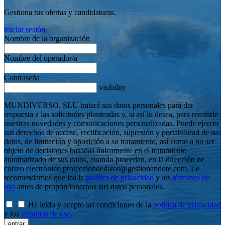
Gestiona tus ofertas y candidaturas.
iniciar sesión
Nombre de la organización
Nombre del operador/a
Contraseña
visibility
MUNDIVERSO, SLU tratará sus datos personales para dar
respuesta a las solicitudes planteadas y, si así lo desea, para remitirle
nuestras novedades y comunicaciones personalizadas. Puede ejercer
sus derechos de acceso, rectificación, supresión y portabilidad de sus
datos, de limitación y oposición a su tratamiento, así como a no ser
objeto de decisiones basadas únicamente en el tratamiento
automatizado de sus datos, cuando procedan, en la dirección de
correo electrónico protecciondedatos@gestionandote.com. Le
recomendamos que lea la
política de privacidad
y los
términos de
uso
antes de proporcionarnos sus datos personales.
He leído y acepto las condiciones de la
política de privacidad
y los
términos de uso
.